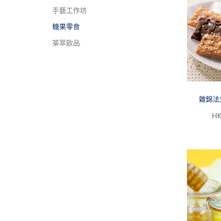
手藝工作坊
糖果零食
茶萃飲品
雜錦法
HK