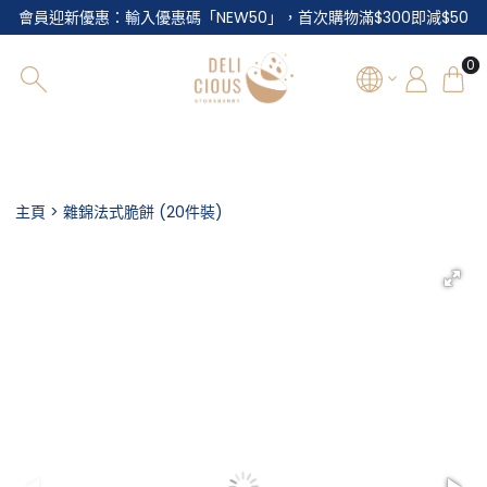
會員迎新優惠：輸入優惠碼「NEW50」，首次購物滿$300即減$50
0
主選單
主頁
雜錦法式脆餅 (20件裝)