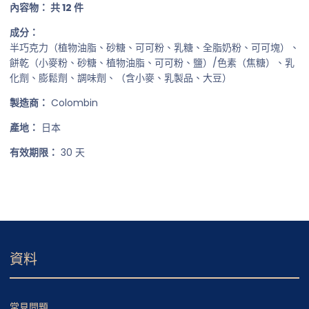
內容物：
共 12 件
成分：
半巧克力（植物油脂、砂糖、可可粉、乳糖、全脂奶粉、可可塊）、
餅乾（小麥粉、砂糖、植物油脂、可可粉、鹽）/色素（焦糖）、乳
化劑、膨鬆劑、調味劑、（含小麥、乳製品、大豆）
製造商：
Colombin
產地：
日本
有效期限：
30 天
資料
常見問題