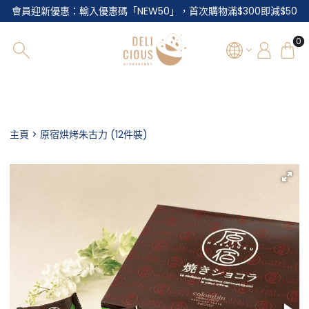
會員迎新優惠：輸入優惠碼「NEW50」，首次購物滿$300即減$50
0
主選單
主頁
原宿烘烤朱古力 (12件裝)